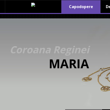
Capodopere
De
Coroana Reginei
MARIA