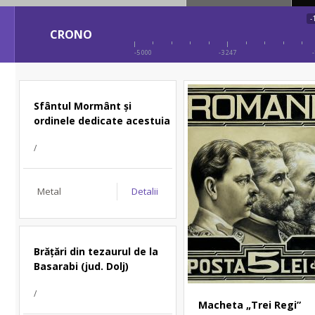
-
CRONO
-5 000
-3 247
-
Sfântul Mormânt și
ordinele dedicate acestuia
/
Metal
Detalii
Brățări din tezaurul de la
Basarabi (jud. Dolj)
/
Macheta „Trei Regi”