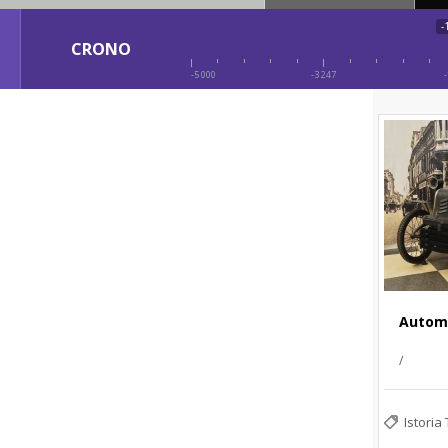
-
CRONO
-5 000
-3 247
-
Autom
/
Istoria 