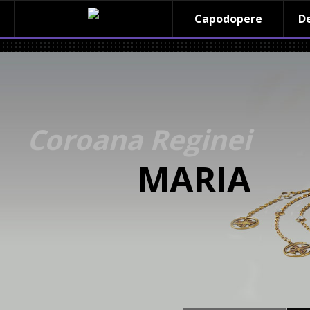
Capodopere
De
Coroana Reginei
MARIA