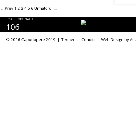
←
Prev
1
2
3
4
5
6
Următorul
→
TOATE EXPONATELE
106
© 2026 Capodopere 2019 |
Termeni si Conditii
|
Web Design
by Att